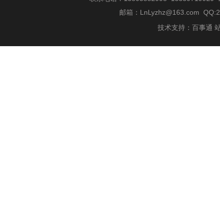
邮箱：
LnLyzhz@163.com
QQ:2
技术支持：
百事通