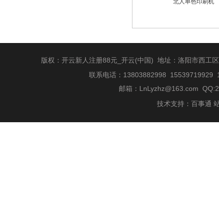
北人单色印刷机
版权：开云新人注册88元_开云(中国) 地址：洛阳市西工
联系电话：13803882998 15539719929 
邮箱：
LnLyzhz@163.com
QQ:2
技术支持：
百事通