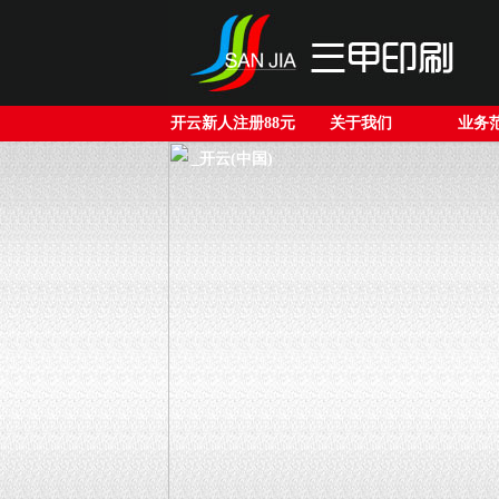
开云新人注册88元
关于我们
业务
_开云(中国)