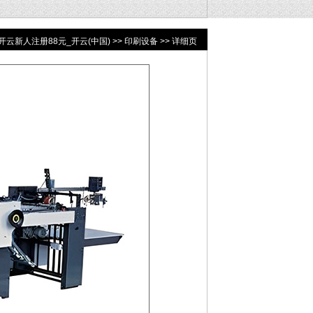
开云新人注册88元_开云(中国)
>>
印刷设备
>> 详细页