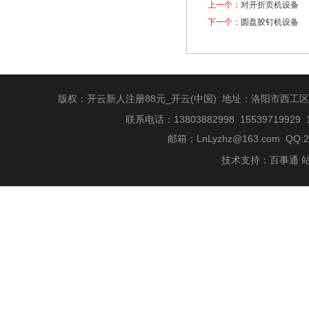
上一个：
对开折页机设备
下一个：
圆盘胶钉机设备
版权：开云新人注册88元_开云(中国) 地址：洛阳市西工
圆盘胶钉机
联系电话：13803882998 15539719929 
邮箱：
LnLyzhz@163.com
QQ:2
技术支持：
百事通