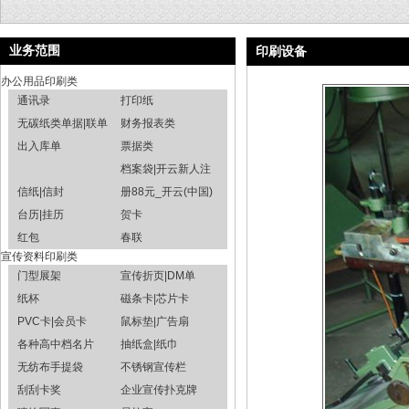
业务范围
印刷设备
办公用品印刷类
通讯录
打印纸
无碳纸类单据|联单
财务报表类
出入库单
票据类
档案袋|开云新人注
信纸|信封
册88元_开云(中国)
台历|挂历
贺卡
红包
春联
宣传资料印刷类
门型展架
宣传折页|DM单
纸杯
磁条卡|芯片卡
PVC卡|会员卡
鼠标垫|广告扇
各种高中档名片
抽纸盒|纸巾
无纺布手提袋
不锈钢宣传栏
刮刮卡奖
企业宣传扑克牌