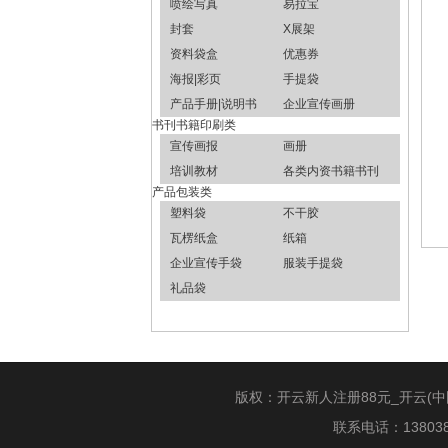
喷绘写真
易拉宝
封套
X展架
资料袋盒
优惠券
海报|彩页
手提袋
产品手册|说明书
企业宣传画册
书刊书籍印刷类
宣传画报
画册
培训教材
各类内资书籍书刊
产品包装类
塑料袋
不干胶
瓦楞纸盒
纸箱
企业宣传手袋
服装手提袋
礼品袋
版权：开云新人注册88元_开云(
联系电话：1380388