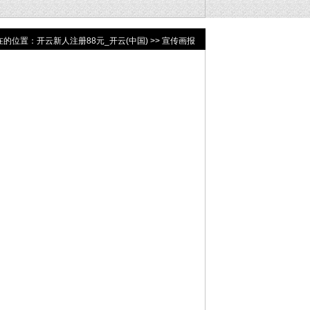
在的位置：
开云新人注册88元_开云(中国)
>> 宣传画报