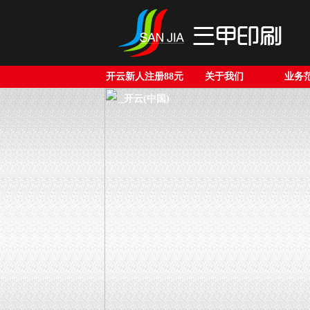
开云新人注册88元
关于我们
业务
_开云(中国)