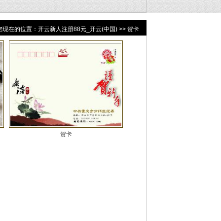
您现在的位置：
开云新人注册88元_开云(中国)
>> 贺卡
贺卡