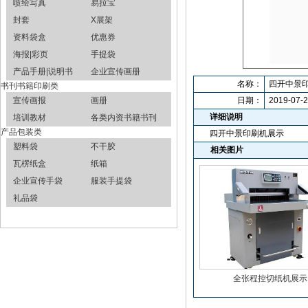
喷绘写真
易拉宝
封套
X展架
资料袋盒
优惠券
海报|彩页
手提袋
产品手册|说明书
企业宣传画册
名称：
四开中景
书刊书籍印刷类
宣传画报
画册
日期：
2019-07-2
详细说明
培训教材
各类内资书籍书刊
产品包装类
四开中景印刷机展示
塑料袋
不干胶
相关图片
瓦楞纸盒
纸箱
企业宣传手袋
服装手提袋
礼品袋
全张程控切纸机展示