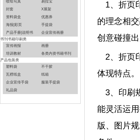
喷绘写真
易拉宝
1、折页
封套
X展架
资料袋盒
优惠券
的理念相交
海报|彩页
手提袋
产品手册|说明书
企业宣传画册
创意碰撞
书刊书籍印刷类
宣传画报
画册
培训教材
各类内资书籍书刊
2、折页
产品包装类
塑料袋
不干胶
体现特点
瓦楞纸盒
纸箱
企业宣传手袋
服装手提袋
礼品袋
3、印刷
能灵活运用
版、图片规