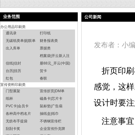
业务范围
公司新闻
办公用品印刷类
通讯录
打印纸
无碳纸类单据|联单
财务报表类
发布者：小编 发
出入库单
票据类
档案袋|开云新人注
信纸|信封
册88元_开云(中国)
折页印刷
台历|挂历
贺卡
红包
春联
感觉，这样
宣传资料印刷类
门型展架
宣传折页|DM单
纸杯
磁条卡|芯片卡
设计时要注
PVC卡|会员卡
鼠标垫|广告扇
各种高中档名片
抽纸盒|纸巾
注意事
无纺布手提袋
不锈钢宣传栏
刮刮卡奖
企业宣传扑克牌