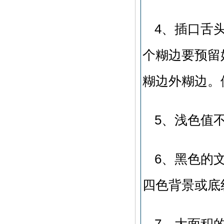
4、插口舌
个糊边要预留
糊边外糊边。
5、浅色值
6、黑色的文字
四色背景或底