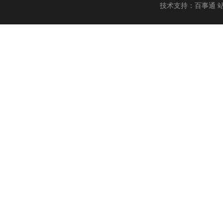
技术支持：
百事通