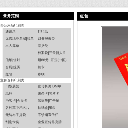
业务范围
红包
办公用品印刷类
通讯录
打印纸
无碳纸类单据|联单
财务报表类
出入库单
票据类
档案袋|开云新人注
信纸|信封
册88元_开云(中国)
台历|挂历
贺卡
红包
春联
宣传资料印刷类
门型展架
宣传折页|DM单
纸杯
磁条卡|芯片卡
PVC卡|会员卡
鼠标垫|广告扇
各种高中档名片
抽纸盒|纸巾
无纺布手提袋
不锈钢宣传栏
刮刮卡奖
企业宣传扑克牌