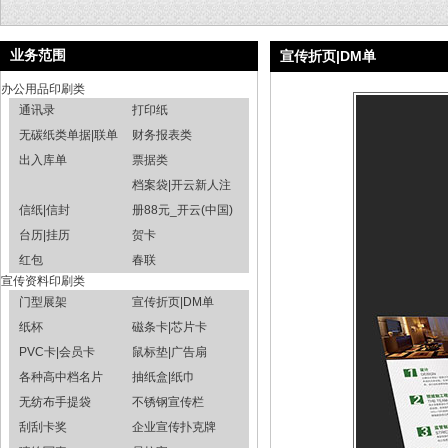
业务范围
宣传折页|DM单
办公用品印刷类
通讯录
打印纸
无碳纸类单据|联单
财务报表类
出入库单
票据类
档案袋|开云新人注
信纸|信封
册88元_开云(中国)
台历|挂历
贺卡
红包
春联
宣传资料印刷类
门型展架
宣传折页|DM单
纸杯
磁条卡|芯片卡
PVC卡|会员卡
鼠标垫|广告扇
各种高中档名片
抽纸盒|纸巾
无纺布手提袋
不锈钢宣传栏
刮刮卡奖
企业宣传扑克牌