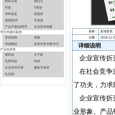
喷绘写真
易拉宝
封套
X展架
资料袋盒
优惠券
海报|彩页
手提袋
产品手册|说明书
企业宣传画册
名称：
宣传折页
书刊书籍印刷类
宣传画报
画册
日期：
2016-11-2
培训教材
各类内资书籍书刊
详细说明
产品包装类
塑料袋
不干胶
企业宣传折
瓦楞纸盒
纸箱
企业宣传手袋
服装手提袋
在社会竞争
礼品袋
了功夫，力求
企业宣传折
业形象、产品